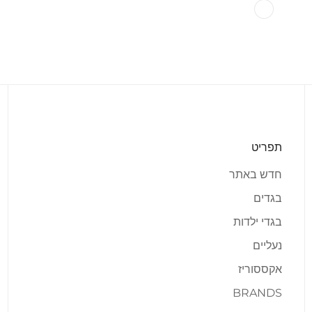
White
וריאציה
אזלה
מהמלאי
או
לא
זמינה
תפריט
חדש באתר
בגדים
בגדי ילדות
נעליים
אקססוריז
BRANDS