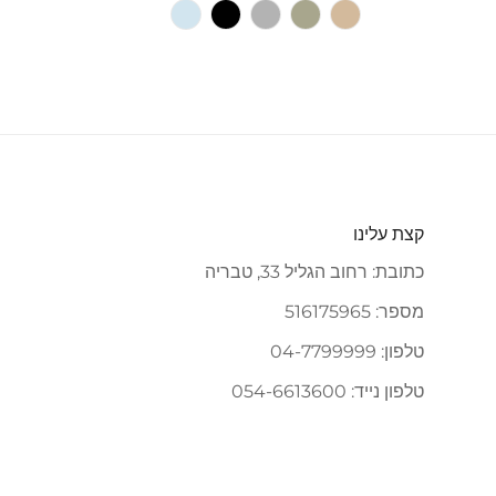
וריאציה
Camel
Olive
וריאציה
Gray
וריאציה
Black
וריאציה
light
וריאציה
אזלה
אזלה
אזלה
אזלה
אזלה
blue
מהמלאי
מהמלאי
מהמלאי
מהמלאי
מהמלאי
או
או
או
או
או
לא
לא
לא
לא
לא
זמינה
זמינה
זמינה
זמינה
זמינה
קצת עלינו
כתובת: רחוב הגליל 33, טבריה
מספר: 516175965
טלפון: 04-7799999
טלפון נייד: 054-6613600