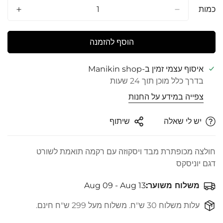
או
או
או
כמות
לא
לא
לא
זמינה
זמינה
זמינה
הוסף להזמנה
איסוף עצמי זמין ב-
Manikin shop
בדרך כלל מוכן תוך 24 שעות
צפייה במידע על החנות
יש לי שאלה
שיתוף
חולצה מכופתרת מבד ויסקוזה עם רקמה תואמת לשורט
דגם יוניסקס
משלוח משוער:
Aug 09 - Aug 13
עלות משלוח 30 ש"ח. משלוח מעל 299 ש"ח חינם.