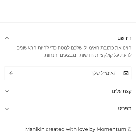
הירשם
הזינו את כתובת האימייל שלכם למטה כדי להיות הראשונים
לדעת על קולקציות חדשות , מבצעים והנחות.
קצת עלינו
כתובת: רחוב הגליל 33, טבריה
תפריט
מספר: 516175965
חדש באתר
טלפון: 04-7799999
© Manikin created with love by Momentum
בגדים
טלפון נייד: 054-6613600